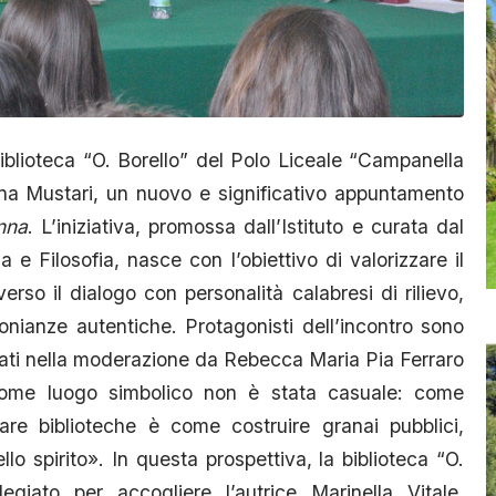
iblioteca “O. Borello” del Polo Liceale “Campanella
anna Mustari, un nuovo e significativo appuntamento
nna
. L’iniziativa, promossa dall’Istituto e curata dal
 e Filosofia, nasce con l’obiettivo di valorizzare il
verso il dialogo con personalità calabresi di rilievo,
imonianze autentiche. Protagonisti dell’incontro sono
idati nella moderazione da Rebecca Maria Pia Ferraro
a come luogo simbolico non è stata casuale: come
are biblioteche è come costruire granai pubblici,
o spirito». In questa prospettiva, la biblioteca “O.
egiato per accogliere l’autrice Marinella Vitale,