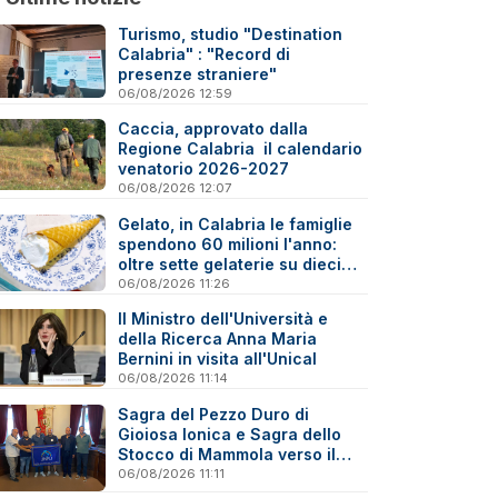
Turismo, studio "Destination
Calabria" : "Record di
presenze straniere"
06/08/2026 12:59
Caccia, approvato dalla
Regione Calabria il calendario
venatorio 2026-2027
06/08/2026 12:07
Gelato, in Calabria le famiglie
spendono 60 milioni l'anno:
oltre sette gelaterie su dieci
sono artigiane
06/08/2026 11:26
Il Ministro dell'Università e
della Ricerca Anna Maria
Bernini in visita all'Unical
06/08/2026 11:14
Sagra del Pezzo Duro di
Gioiosa Ionica e Sagra dello
Stocco di Mammola verso il
marchio “Sagra di Qualità”
06/08/2026 11:11