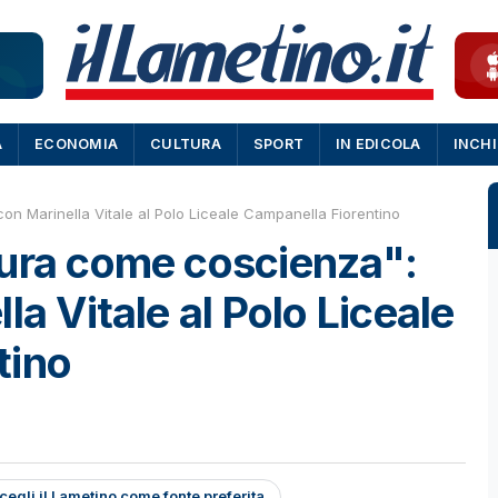
A
ECONOMIA
CULTURA
SPORT
IN EDICOLA
INCH
on Marinella Vitale al Polo Liceale Campanella Fiorentino
tura come coscienza":
la Vitale al Polo Liceale
tino
cegli il Lametino come fonte preferita