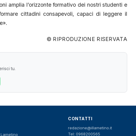
ni amplia l’orizzonte formativo dei nostri studenti e
formare cittadini consapevoli, capaci di leggere il
e».
© RIPRODUZIONE RISERVATA
risci tu.
CONTATTI
redazione@illametino.it
Tel: 0968200565
o Lametino