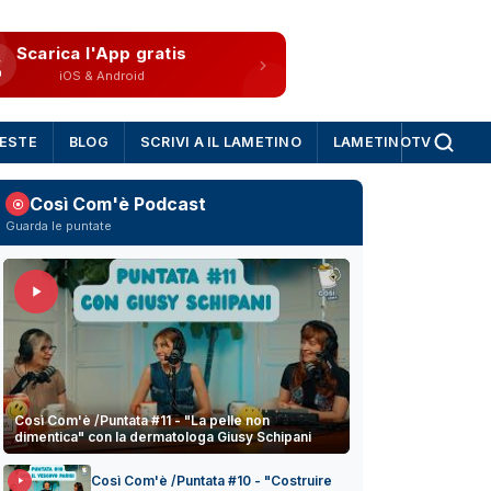
Scarica l'App gratis
iOS & Android
IESTE
BLOG
SCRIVI A IL LAMETINO
LAMETINOTV
Così Com'è Podcast
Guarda le puntate
Così Com'è /Puntata #11 - "La pelle non
dimentica" con la dermatologa Giusy Schipani
Così Com'è /Puntata #10 - "Costruire