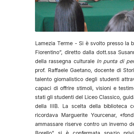
Lamezia Terme - Si è svolto presso la b
Fiorentino”, diretto dalla dott.ssa Sus
della rassegna culturale
In punta di pe
prof. Raffaele Gaetano, docente di Storia
talento giornalistico degli studenti attra
capaci di offrire stimoli, visioni e test
stati gli studenti del Liceo Classico, gu
della IIIB. La scelta della bibliotec
ricordava Marguerite Yourcenar, «fond
ammassare riserve contro un inverno dell
Borello” si è confermata spazio privil