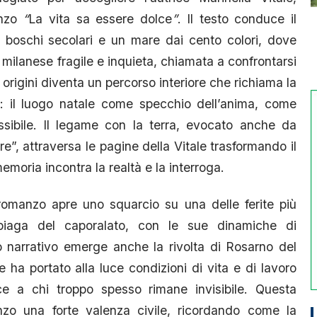
nzo
“
La vita sa essere dolce
”
. Il testo conduce il
 boschi secolari e un mare dai cento colori, dove
ilanese fragile e inquieta, chiamata a confrontarsi
e origini diventa un percorso interiore che richiama la
e: il luogo natale come specchio dell’anima, come
ssibile. Il legame con la terra, evocato anche da
e”, attraversa le pagine della Vitale trasformando il
emoria incontra la realtà e la interroga.
 romanzo apre uno squarcio su una delle ferite più
a piaga del caporalato, con le sue dinamiche di
o narrativo emerge anche la rivolta di Rosarno del
ha portato alla luce condizioni di vita e di lavoro
oce a chi troppo spesso rimane invisibile. Questa
zo una forte valenza civile, ricordando come la