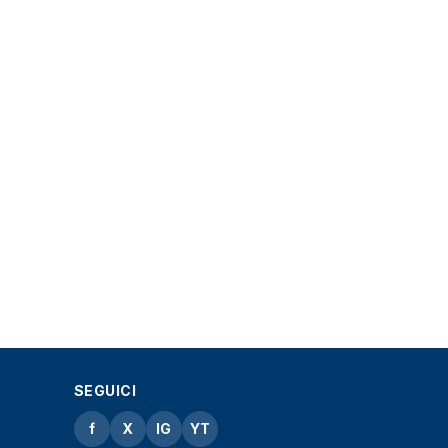
SEGUICI
f
X
IG
YT