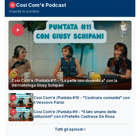
Così Com'è Podcast
Guarda le puntate
Così Com'è /Puntata #11 - "La pelle non dimentica" con la
dermatologa Giusy Schipani
Così Com'è /Puntata #10 - "Costruire comunità" con
il Vescovo Parisi
Così Com'è /Puntata #9 - "Il lato umano delle
istituzioni" con il Prefetto Castrese De Rosa
Tutti gli episodi ›