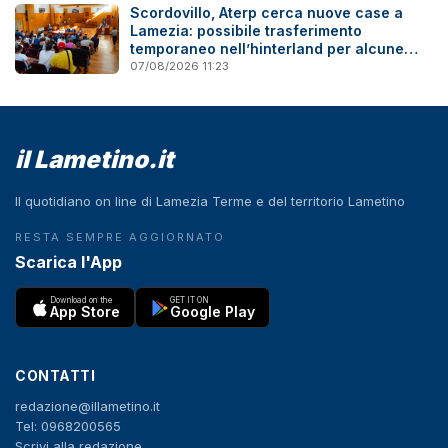
Scordovillo, Aterp cerca nuove case a
Lamezia: possibile trasferimento
temporaneo nell’hinterland per alcune
famiglie
07/08/2026 11:23
il Lametino.it
Il quotidiano on line di Lamezia Terme e del territorio Lametino
RESTA SEMPRE AGGIORNATO
Scarica l'App
Download on the
GET IT ON
App Store
Google Play
CONTATTI
redazione@illametino.it
Tel: 0968200565
Scrivi alla redazione