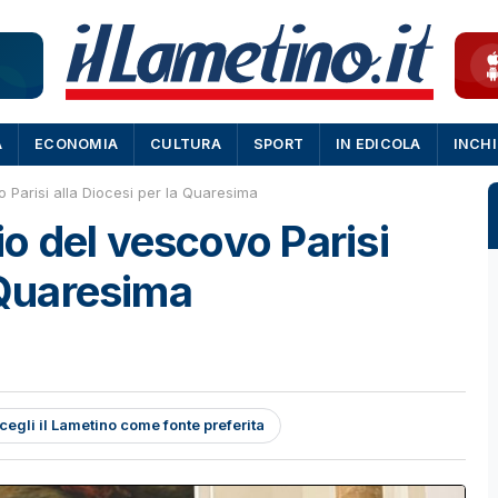
A
ECONOMIA
CULTURA
SPORT
IN EDICOLA
INCH
Parisi alla Diocesi per la Quaresima
o del vescovo Parisi
 Quaresima
cegli il Lametino come fonte preferita