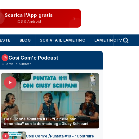
Scarica l'App gratis
iOS & Android
IESTE
BLOG
SCRIVI A IL LAMETINO
LAMETINOTV
Così Com'è Podcast
Guarda le puntate
Così Com'è /Puntata #11 - "La pelle non
dimentica" con la dermatologa Giusy Schipani
Così Com'è /Puntata #10 - "Costruire