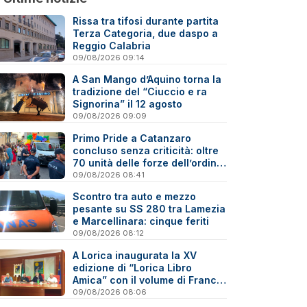
Rissa tra tifosi durante partita
Terza Categoria, due daspo a
Reggio Calabria
09/08/2026 09:14
A San Mango d’Aquino torna la
tradizione del “Ciuccio e ra
Signorina” il 12 agosto
09/08/2026 09:09
Primo Pride a Catanzaro
concluso senza criticità: oltre
70 unità delle forze dell’ordine
impegnate nella sicurezza
09/08/2026 08:41
Scontro tra auto e mezzo
pesante su SS 280 tra Lamezia
e Marcellinara: cinque feriti
09/08/2026 08:12
A Lorica inaugurata la XV
edizione di “Lorica Libro
Amica” con il volume di Franco
Emilio Carlino sul Reventino-
09/08/2026 08:06
Savuto