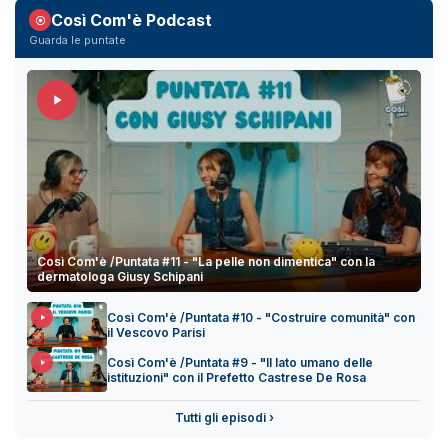
Così Com'è Podcast
Guarda le puntate
Così Com'è /Puntata #11 - "La pelle non dimentica" con la
dermatologa Giusy Schipani
Così Com'è /Puntata #10 - "Costruire comunità" con
il Vescovo Parisi
Così Com'è /Puntata #9 - "Il lato umano delle
istituzioni" con il Prefetto Castrese De Rosa
Tutti gli episodi ›