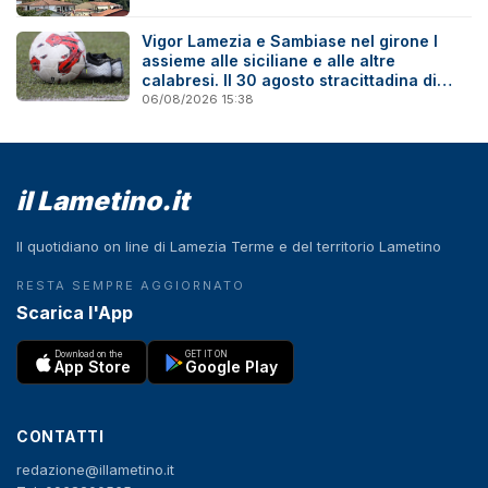
Vigor Lamezia e Sambiase nel girone I
assieme alle siciliane e alle altre
calabresi. Il 30 agosto stracittadina di
Coppa Italia
06/08/2026 15:38
il Lametino.it
Il quotidiano on line di Lamezia Terme e del territorio Lametino
RESTA SEMPRE AGGIORNATO
Scarica l'App
Download on the
GET IT ON
App Store
Google Play
CONTATTI
redazione@illametino.it