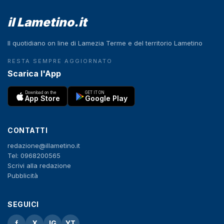
il Lametino.it
Il quotidiano on line di Lamezia Terme e del territorio Lametino
RESTA SEMPRE AGGIORNATO
Scarica l'App
Download on the
GET IT ON
App Store
Google Play
CONTATTI
redazione@illametino.it
Tel: 0968200565
Scrivi alla redazione
Pubblicità
SEGUICI
f
X
IG
YT