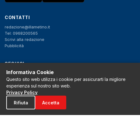
CONTATTI
redazione@illametino.it
Tel: 0968200565
Scrivi alla redazione
Pubblicità
SEGUICI
Informativa Cookie
f
X
IG
YT
Questo sito web utilizza i cookie per assicurarti la migliore
esperienza sul nostro sito web.
Privacy Policy
Privacy Policy
Cookie Policy
Note legali
Rifiuta
Accetta
La Redazione
© 2026 Grh s.r.l. - P.iva 02650550797 - Tutti i diritti sono riservati
Tribunale di Lamezia Terme n.3 del 2011