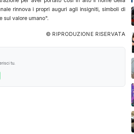
trazione per aver portato così in alto il nome della
e rinnova i propri auguri agli insigniti, simboli di
o e sul valore umano".
© RIPRODUZIONE RISERVATA
risci tu.