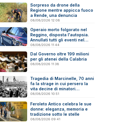
Sorpreso da drone della
Regione mentre appicca fuoco
a Rende, una denuncia
08/08/2026 12:08
Operaio morto folgorato nel
Reggino, disposta l'autopsia.
Annullati tutti gli eventi nel
paese della tragedia
08/08/2026 11:44
Dal Governo oltre 199 milioni
per gli atenei della Calabria
08/08/2026 11:38
Tragedia di Marcinelle, 70 anni
fa la strage in cui persero la
vita decine di minatori
calabresi
08/08/2026 10:51
Feroleto Antico celebra le sue
donne: eleganza, memoria e
tradizione sotto le stelle
08/08/2026 09:41