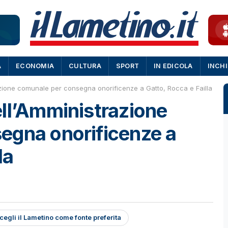
A
ECONOMIA
CULTURA
SPORT
IN EDICOLA
INCH
zione comunale per consegna onorificenze a Gatto, Rocca e Failla
ll’Amministrazione
egna onorificenze a
la
cegli il Lametino come fonte preferita