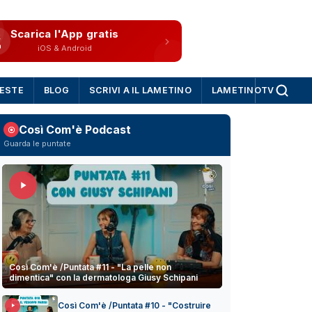
Scarica l'App gratis
iOS & Android
IESTE
BLOG
SCRIVI A IL LAMETINO
LAMETINOTV
Così Com'è Podcast
Guarda le puntate
Così Com'è /Puntata #11 - "La pelle non
dimentica" con la dermatologa Giusy Schipani
Così Com'è /Puntata #10 - "Costruire