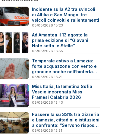
Incidente sulla A2 tra svincoli
di Altilia e San Mango, tre
veicoli coinvolti e rallentamenti
08/08/2026 18:23
Ad Amantea il 13 agosto la
prima edizione di “Giovani
Note sotto le Stelle”
08/08/2026 16:55
Temporale estivo a Lamezia:
forte acquazzone con vento e
grandine anche nell’hinterland
- Video
08/08/2026 16:21
Miss Italia, la lametina Sofia
Vescio incoronata Miss
Framesi Calabria 2026
08/08/2026 13:43
Passerella su SS18 tra Gizzeria
e Lamezia, cittadini e istituzioni
a confronto: “Servono risposte
e tempi certi”
08/08/2026 12:31