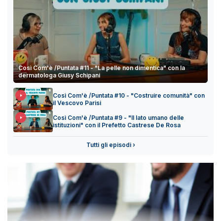
Così Com'è /Puntata #11 - "La pelle non dimentica" con la
dermatologa Giusy Schipani
Così Com'è /Puntata #10 - "Costruire comunità" con
il Vescovo Parisi
Così Com'è /Puntata #9 - "Il lato umano delle
istituzioni" con il Prefetto Castrese De Rosa
Tutti gli episodi ›