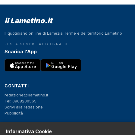
il Lametino.it
Il quotidiano on line di Lamezia Terme e del territorio Lametino
RESTA SEMPRE AGGIORNATO
Scarica l'App
Download on the
GET IT ON
App Store
Google Play
CONTATTI
redazione@illametino.it
Tel: 0968200565
Scrivi alla redazione
Pubblicità
SEGUICI
Informativa Cookie