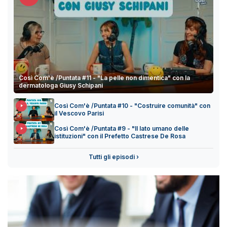
Così Com'è /Puntata #11 - "La pelle non dimentica" con la
dermatologa Giusy Schipani
Così Com'è /Puntata #10 - "Costruire comunità" con
il Vescovo Parisi
Così Com'è /Puntata #9 - "Il lato umano delle
istituzioni" con il Prefetto Castrese De Rosa
Tutti gli episodi ›