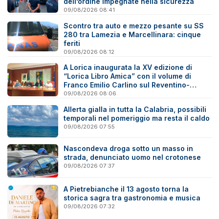
dell’ordine impegnate nella sicurezza
09/08/2026 08:41
Scontro tra auto e mezzo pesante su SS
280 tra Lamezia e Marcellinara: cinque
feriti
09/08/2026 08:12
A Lorica inaugurata la XV edizione di
“Lorica Libro Amica” con il volume di
Franco Emilio Carlino sul Reventino-
Savuto
09/08/2026 08:06
Allerta gialla in tutta la Calabria, possibili
temporali nel pomeriggio ma resta il caldo
09/08/2026 07:55
Nascondeva droga sotto un masso in
strada, denunciato uomo nel crotonese
09/08/2026 07:37
A Pietrebianche il 13 agosto torna la
storica sagra tra gastronomia e musica
09/08/2026 07:32