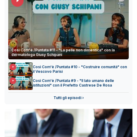
Così Com'è /Puntata #11 - "La pelle non dimentica" con la
dermatologa Giusy Schipani
Così Com'è /Puntata #10 - "Costruire comunità" con
il Vescovo Parisi
Così Com'è /Puntata #9 - "Il lato umano delle
istituzioni" con il Prefetto Castrese De Rosa
Tutti gli episodi ›