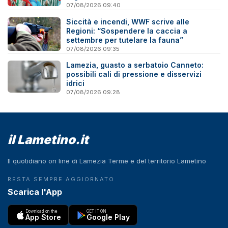
07/08/2026 09:40
Siccità e incendi, WWF scrive alle
Regioni: “Sospendere la caccia a
settembre per tutelare la fauna”
07/08/2026 09:35
Lamezia, guasto a serbatoio Canneto:
possibili cali di pressione e disservizi
idrici
07/08/2026 09:28
il Lametino.it
Il quotidiano on line di Lamezia Terme e del territorio Lametino
RESTA SEMPRE AGGIORNATO
Scarica l'App
Download on the
GET IT ON
App Store
Google Play