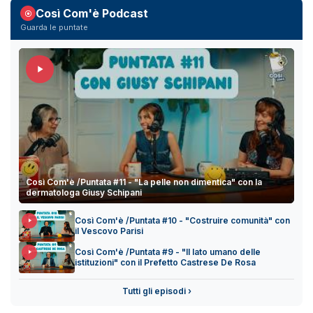
Così Com'è Podcast
Guarda le puntate
Così Com'è /Puntata #11 - "La pelle non dimentica" con la
dermatologa Giusy Schipani
Così Com'è /Puntata #10 - "Costruire comunità" con
il Vescovo Parisi
Così Com'è /Puntata #9 - "Il lato umano delle
istituzioni" con il Prefetto Castrese De Rosa
Tutti gli episodi ›