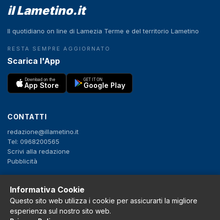
il Lametino.it
Il quotidiano on line di Lamezia Terme e del territorio Lametino
RESTA SEMPRE AGGIORNATO
Scarica l'App
Download on the
GET IT ON
App Store
Google Play
CONTATTI
redazione@illametino.it
Tel: 0968200565
Scrivi alla redazione
Pubblicità
Informativa Cookie
SEGUICI
Questo sito web utilizza i cookie per assicurarti la migliore
f
X
IG
YT
esperienza sul nostro sito web.