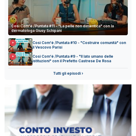
Così Com'è /Puntata #11 - "La pelle non dimentica" con la
dermatologa Giusy Schipani
Così Com'è /Puntata #10 - "Costruire comunità" con
il Vescovo Parisi
Così Com'è /Puntata #9 - "Il lato umano delle
istituzioni" con il Prefetto Castrese De Rosa
Tutti gli episodi ›