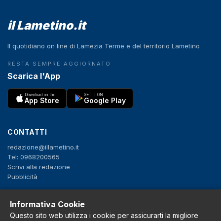
il Lametino.it
Il quotidiano on line di Lamezia Terme e del territorio Lametino
RESTA SEMPRE AGGIORNATO
Scarica l'App
Download on the
GET IT ON
App Store
Google Play
CONTATTI
redazione@illametino.it
Tel: 0968200565
Scrivi alla redazione
Pubblicità
Informativa Cookie
SEGUICI
Questo sito web utilizza i cookie per assicurarti la migliore