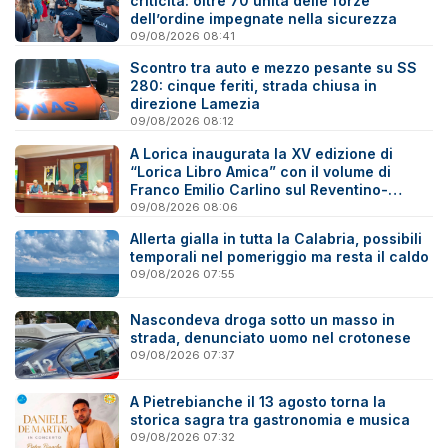
criticità: oltre 70 unità delle forze
dell’ordine impegnate nella sicurezza
09/08/2026 08:41
Scontro tra auto e mezzo pesante su SS
280: cinque feriti, strada chiusa in
direzione Lamezia
09/08/2026 08:12
A Lorica inaugurata la XV edizione di
“Lorica Libro Amica” con il volume di
Franco Emilio Carlino sul Reventino-
Savuto
09/08/2026 08:06
Allerta gialla in tutta la Calabria, possibili
temporali nel pomeriggio ma resta il caldo
09/08/2026 07:55
Nascondeva droga sotto un masso in
strada, denunciato uomo nel crotonese
09/08/2026 07:37
A Pietrebianche il 13 agosto torna la
storica sagra tra gastronomia e musica
09/08/2026 07:32