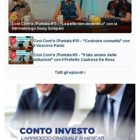
Così Com'è /Puntata #11 - "La pelle non dimentica" con la
dermatologa Giusy Schipani
Così Com'è /Puntata #10 - "Costruire comunità" con
il Vescovo Parisi
Così Com'è /Puntata #9 - "Il lato umano delle
istituzioni" con il Prefetto Castrese De Rosa
Tutti gli episodi ›