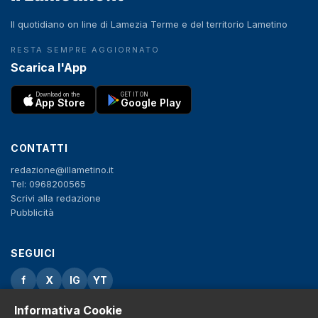
Il quotidiano on line di Lamezia Terme e del territorio Lametino
RESTA SEMPRE AGGIORNATO
Scarica l'App
Download on the
GET IT ON
App Store
Google Play
CONTATTI
redazione@illametino.it
Tel: 0968200565
Scrivi alla redazione
Pubblicità
SEGUICI
f
X
IG
YT
Informativa Cookie
Privacy Policy