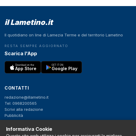
il Lametino.it
Il quotidiano on line di Lamezia Terme e del territorio Lametino
RESTA SEMPRE AGGIORNATO
Scarica l'App
Download on the
GET IT ON
App Store
Google Play
CONTATTI
redazione@illametino.it
Tel: 0968200565
Scrivi alla redazione
Pubblicità
Informativa Cookie
SEGUICI
Questo sito web utilizza i cookie per assicurarti la migliore