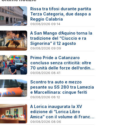
Rissa tra tifosi durante partita
Terza Categoria, due daspo a
Reggio Calabria
09/08/2026 09:14
A San Mango d’Aquino torna la
tradizione del “Ciuccio e ra
Signorina” il 12 agosto
09/08/2026 09:09
Primo Pride a Catanzaro
concluso senza criticità: oltre
70 unità delle forze dell’ordine
impegnate nella sicurezza
09/08/2026 08:41
Scontro tra auto e mezzo
pesante su SS 280 tra Lamezia
e Marcellinara: cinque feriti
09/08/2026 08:12
A Lorica inaugurata la XV
edizione di “Lorica Libro
Amica” con il volume di Franco
Emilio Carlino sul Reventino-
09/08/2026 08:06
Savuto