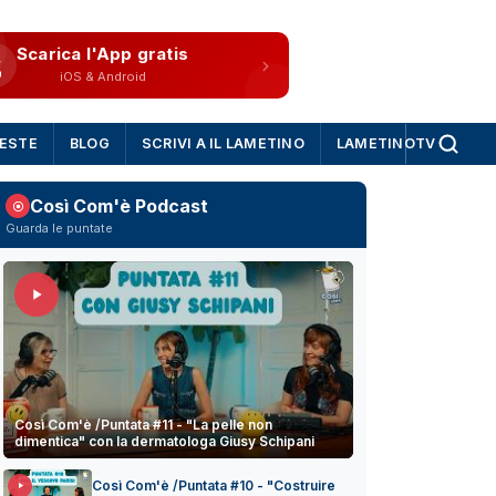
Scarica l'App gratis
iOS & Android
IESTE
BLOG
SCRIVI A IL LAMETINO
LAMETINOTV
Così Com'è Podcast
Guarda le puntate
Così Com'è /Puntata #11 - "La pelle non
dimentica" con la dermatologa Giusy Schipani
Così Com'è /Puntata #10 - "Costruire