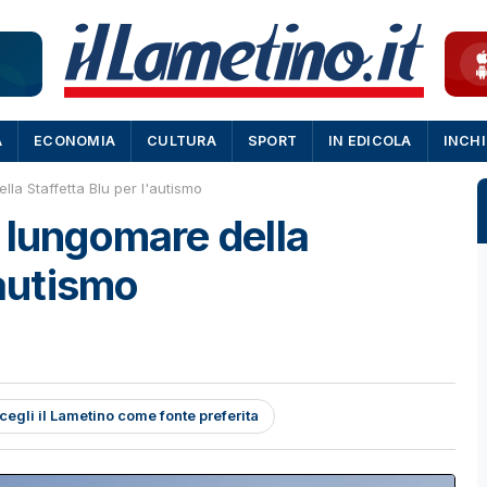
A
ECONOMIA
CULTURA
SPORT
IN EDICOLA
INCH
la Staffetta Blu per l'autismo
 lungomare della
'autismo
cegli il Lametino come fonte preferita