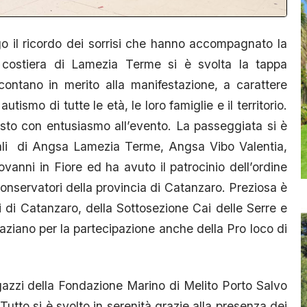
 il ricordo dei sorrisi che hanno accompagnato la
a costiera di Lamezia Terme si è svolta la tappa
ccontano in merito alla manifestazione, a carattere
ismo di tutte le età, le loro famiglie e il territorio.
to con entusiasmo all’evento. La passeggiata si è
ocali di Angsa Lamezia Terme, Angsa Vibo Valentia,
nni in Fiore ed ha avuto il patrocinio dell’ordine
 conservatori della provincia di Catanzaro. Preziosa è
i di Catanzaro, della Sottosezione Cai delle Serre e
aziano per la partecipazione anche della Pro loco di
azzi della Fondazione Marino di Melito Porto Salvo
utto si è svolto in serenità grazie alla presenza dei