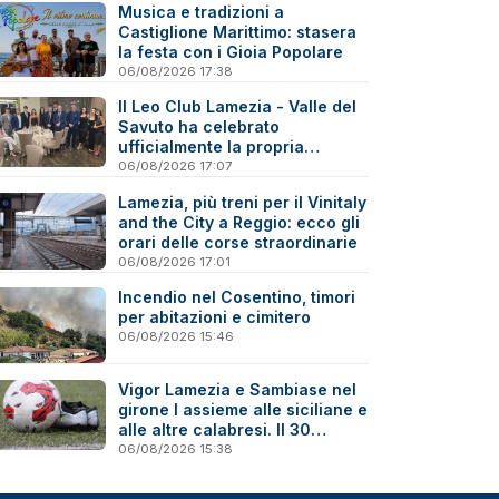
Musica e tradizioni a
Castiglione Marittimo: stasera
la festa con i Gioia Popolare
06/08/2026 17:38
Il Leo Club Lamezia - Valle del
Savuto ha celebrato
ufficialmente la propria
riattivazione
06/08/2026 17:07
Lamezia, più treni per il Vinitaly
and the City a Reggio: ecco gli
orari delle corse straordinarie
06/08/2026 17:01
Incendio nel Cosentino, timori
per abitazioni e cimitero
06/08/2026 15:46
Vigor Lamezia e Sambiase nel
girone I assieme alle siciliane e
alle altre calabresi. Il 30
agosto stracittadina di Coppa
06/08/2026 15:38
Italia