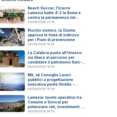
Beach Soccer, l'Icierre
Lamezia batte 4-2 la Roma e
centra la permanenza nel
massimo torneo nazionale
06/08/2026 22:18
Rischio sismico, la Giunta
approva le linee di indirizzo
per i Piani di prevenzione
06/08/2026 19:55
La Calabria punta all’Unesco:
via libera al percorso per
candidare il patrimonio Italo-
Greco medievale
06/08/2026 19:50
Mit, ok Consiglio Lavori
pubblici a progettazione
esecutiva ponte Stretto -
Reazioni
06/08/2026 19:39
Lamezia: tavolo operativo tra
Comune e Sorical per
potenziare reti, investimenti e
manutenzione
06/08/2026 18:50