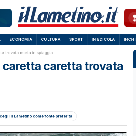
A
ECONOMIA
CULTURA
SPORT
IN EDICOLA
INCH
ta trovata morta in spiaggia
 caretta caretta trovata
cegli il Lametino come fonte preferita