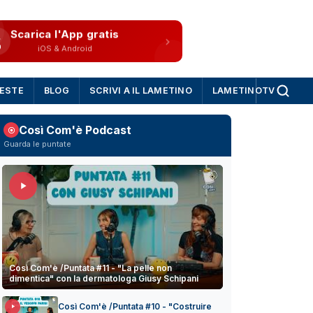
Scarica l'App gratis
iOS & Android
IESTE
BLOG
SCRIVI A IL LAMETINO
LAMETINOTV
Così Com'è Podcast
Guarda le puntate
Così Com'è /Puntata #11 - "La pelle non
dimentica" con la dermatologa Giusy Schipani
Così Com'è /Puntata #10 - "Costruire