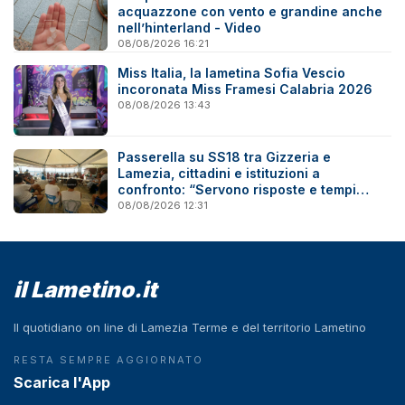
acquazzone con vento e grandine anche
nell’hinterland - Video
08/08/2026 16:21
Miss Italia, la lametina Sofia Vescio
incoronata Miss Framesi Calabria 2026
08/08/2026 13:43
Passerella su SS18 tra Gizzeria e
Lamezia, cittadini e istituzioni a
confronto: “Servono risposte e tempi
certi”
08/08/2026 12:31
il Lametino.it
Il quotidiano on line di Lamezia Terme e del territorio Lametino
RESTA SEMPRE AGGIORNATO
Scarica l'App