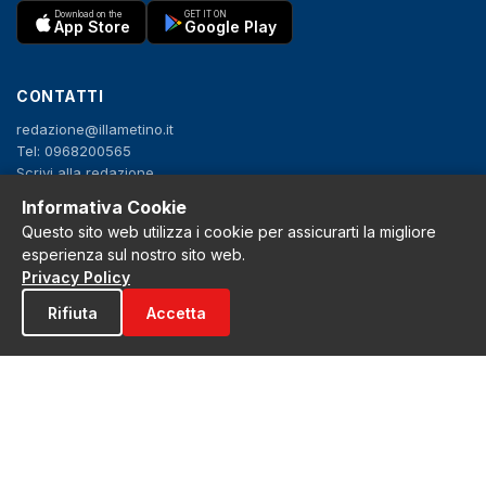
Download on the
GET IT ON
App Store
Google Play
CONTATTI
redazione@illametino.it
Tel: 0968200565
Scrivi alla redazione
Pubblicità
Informativa Cookie
Questo sito web utilizza i cookie per assicurarti la migliore
esperienza sul nostro sito web.
SEGUICI
Privacy Policy
f
X
IG
YT
Rifiuta
Accetta
Privacy Policy
Cookie Policy
Note legali
La Redazione
© 2026 Grh s.r.l. - P.iva 02650550797 - Tutti i diritti sono riservati