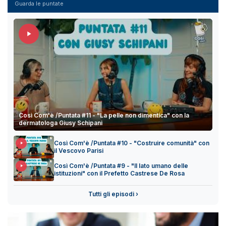
Guarda le puntate
Così Com'è /Puntata #11 - "La pelle non dimentica" con la
dermatologa Giusy Schipani
Così Com'è /Puntata #10 - "Costruire comunità" con
il Vescovo Parisi
Così Com'è /Puntata #9 - "Il lato umano delle
istituzioni" con il Prefetto Castrese De Rosa
Tutti gli episodi ›