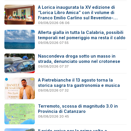
A Lorica inaugurata la XV edizione di
“Lorica Libro Amica” con il volume di
Franco Emilio Carlino sul Reventino-
Savuto
09/08/2026 08:06
Allerta gialla in tutta la Calabria, possibili
temporali nel pomeriggio ma resta il caldo
09/08/2026 07:55
Nascondeva droga sotto un masso in
strada, denunciato uomo nel crotonese
09/08/2026 07:37
A Pietrebianche il 13 agosto torna la
storica sagra tra gastronomia e musica
09/08/2026 07:32
Terremoto, scossa di magnitudo 3.0 in
Provincia di Catanzaro
08/08/2026 20:45
Il pride arriva per la prima volta a