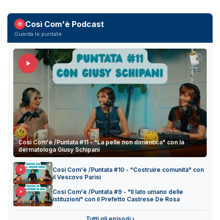
Così Com'è Podcast
Guarda le puntate
Così Com'è /Puntata #11 - "La pelle non dimentica" con la
dermatologa Giusy Schipani
Così Com'è /Puntata #10 - "Costruire comunità" con
il Vescovo Parisi
Così Com'è /Puntata #9 - "Il lato umano delle
istituzioni" con il Prefetto Castrese De Rosa
Tutti gli episodi ›