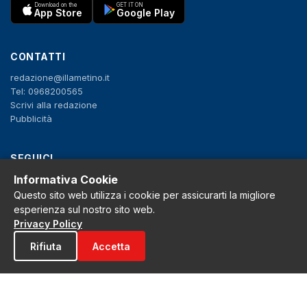
Download on the
GET IT ON
App Store
Google Play
CONTATTI
redazione@illametino.it
Tel: 0968200565
Scrivi alla redazione
Pubblicità
SEGUICI
Informativa Cookie
f
X
IG
YT
Questo sito web utilizza i cookie per assicurarti la migliore
esperienza sul nostro sito web.
Privacy Policy
Privacy Policy
Cookie Policy
Note legali
Rifiuta
Accetta
La Redazione
© 2026 Grh s.r.l. - P.iva 02650550797 - Tutti i diritti sono riservati