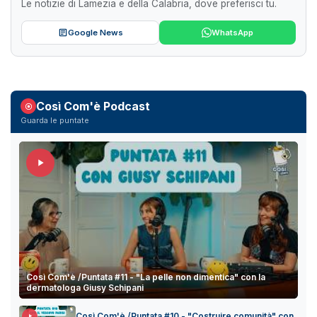
Le notizie di Lamezia e della Calabria, dove preferisci tu.
Google News
WhatsApp
Così Com'è Podcast
Guarda le puntate
Così Com'è /Puntata #11 - "La pelle non dimentica" con la
dermatologa Giusy Schipani
Così Com'è /Puntata #10 - "Costruire comunità" con