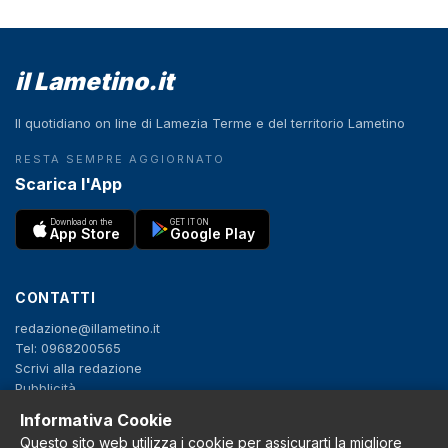
il Lametino.it
Il quotidiano on line di Lamezia Terme e del territorio Lametino
RESTA SEMPRE AGGIORNATO
Scarica l'App
Download on the
GET IT ON
App Store
Google Play
CONTATTI
redazione@illametino.it
Tel: 0968200565
Scrivi alla redazione
Pubblicità
Informativa Cookie
Questo sito web utilizza i cookie per assicurarti la migliore
SEGUICI