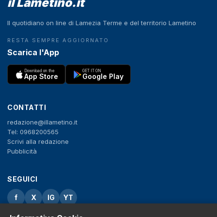
il Lametino.it
Il quotidiano on line di Lamezia Terme e del territorio Lametino
RESTA SEMPRE AGGIORNATO
Scarica l'App
Download on the
GET IT ON
App Store
Google Play
CONTATTI
redazione@illametino.it
Tel: 0968200565
Scrivi alla redazione
Pubblicità
SEGUICI
f
X
IG
YT