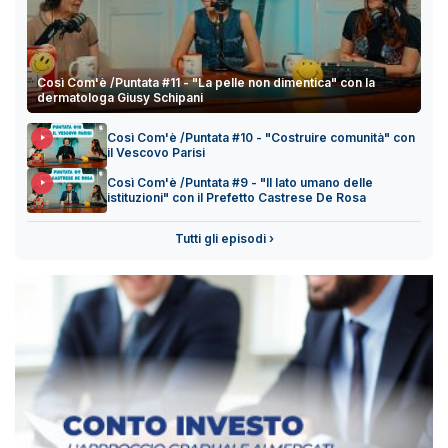
Così Com'è /Puntata #11 - "La pelle non dimentica" con la
dermatologa Giusy Schipani
Così Com'è /Puntata #10 - "Costruire comunità" con
il Vescovo Parisi
Così Com'è /Puntata #9 - "Il lato umano delle
istituzioni" con il Prefetto Castrese De Rosa
Tutti gli episodi ›