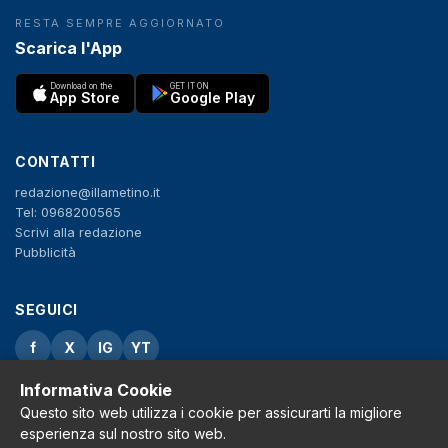
RESTA SEMPRE AGGIORNATO
Scarica l'App
Download on the
GET IT ON
App Store
Google Play
CONTATTI
redazione@illametino.it
Tel: 0968200565
Scrivi alla redazione
Pubblicità
SEGUICI
f
X
IG
YT
Informativa Cookie
Privacy Policy
Cookie Policy
Questo sito web utilizza i cookie per assicurarti la migliore
Note legali
esperienza sul nostro sito web.