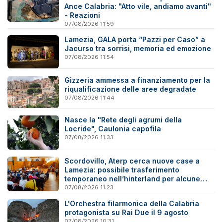
Ance Calabria: "Atto vile, andiamo avanti"
- Reazioni
07/08/2026 11:59
Lamezia, GALA porta “Pazzi per Caso” a
Jacurso tra sorrisi, memoria ed emozione
07/08/2026 11:54
Gizzeria ammessa a finanziamento per la
riqualificazione delle aree degradate
07/08/2026 11:44
Nasce la "Rete degli agrumi della
Locride", Caulonia capofila
07/08/2026 11:33
Scordovillo, Aterp cerca nuove case a
Lamezia: possibile trasferimento
temporaneo nell’hinterland per alcune
famiglie
07/08/2026 11:23
L'Orchestra filarmonica della Calabria
protagonista su Rai Due il 9 agosto
07/08/2026 10:31