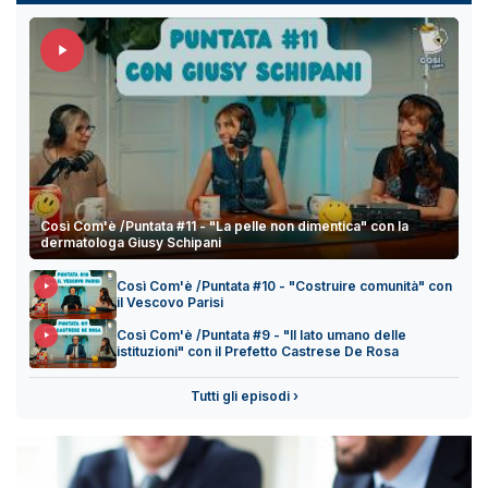
Così Com'è /Puntata #11 - "La pelle non dimentica" con la
dermatologa Giusy Schipani
Così Com'è /Puntata #10 - "Costruire comunità" con
il Vescovo Parisi
Così Com'è /Puntata #9 - "Il lato umano delle
istituzioni" con il Prefetto Castrese De Rosa
Tutti gli episodi ›