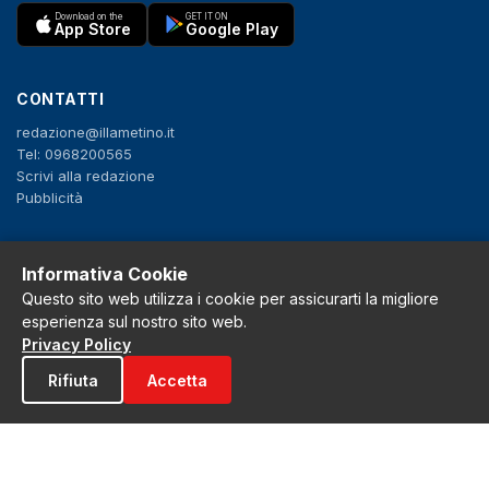
Download on the
GET IT ON
App Store
Google Play
CONTATTI
redazione@illametino.it
Tel: 0968200565
Scrivi alla redazione
Pubblicità
SEGUICI
Informativa Cookie
Questo sito web utilizza i cookie per assicurarti la migliore
f
X
IG
YT
esperienza sul nostro sito web.
Privacy Policy
Privacy Policy
Cookie Policy
Rifiuta
Accetta
Note legali
La Redazione
© 2026 Grh s.r.l. - P.iva 02650550797 - Tutti i diritti sono riservati