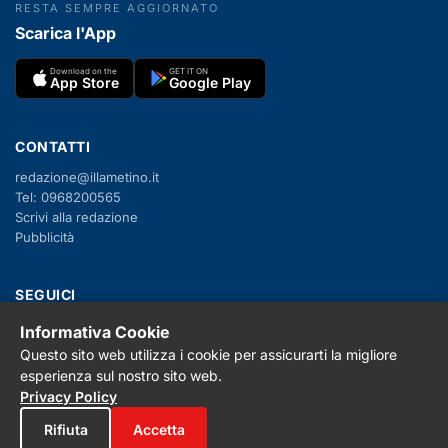
RESTA SEMPRE AGGIORNATO
Scarica l'App
Download on the
GET IT ON
App Store
Google Play
CONTATTI
redazione@illametino.it
Tel: 0968200565
Scrivi alla redazione
Pubblicità
SEGUICI
Informativa Cookie
f
X
IG
YT
Questo sito web utilizza i cookie per assicurarti la migliore
esperienza sul nostro sito web.
Privacy Policy
Cookie Policy
Privacy Policy
Note legali
Rifiuta
Accetta
La Redazione