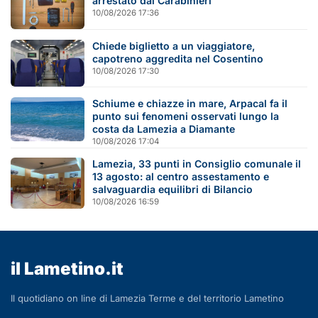
arrestato dai Carabinieri
10/08/2026 17:36
Chiede biglietto a un viaggiatore,
capotreno aggredita nel Cosentino
10/08/2026 17:30
Schiume e chiazze in mare, Arpacal fa il
punto sui fenomeni osservati lungo la
costa da Lamezia a Diamante
10/08/2026 17:04
Lamezia, 33 punti in Consiglio comunale il
13 agosto: al centro assestamento e
salvaguardia equilibri di Bilancio
10/08/2026 16:59
il Lametino.it
Il quotidiano on line di Lamezia Terme e del territorio Lametino