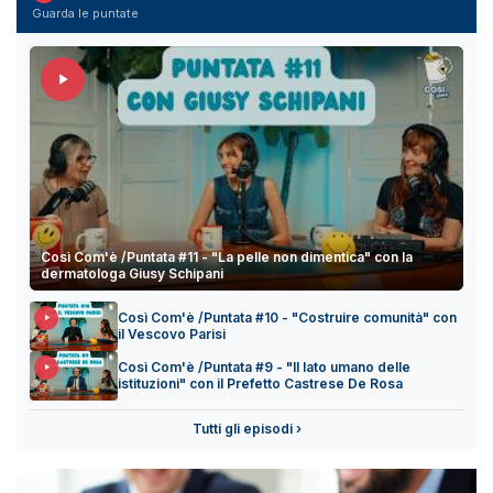
Guarda le puntate
Così Com'è /Puntata #11 - "La pelle non dimentica" con la
dermatologa Giusy Schipani
Così Com'è /Puntata #10 - "Costruire comunità" con
il Vescovo Parisi
Così Com'è /Puntata #9 - "Il lato umano delle
istituzioni" con il Prefetto Castrese De Rosa
Tutti gli episodi ›