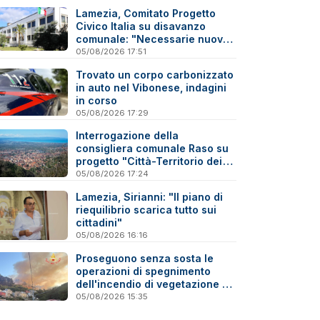
Lamezia, Comitato Progetto
Civico Italia su disavanzo
comunale: "Necessarie nuove
verifiche"
05/08/2026 17:51
Trovato un corpo carbonizzato
in auto nel Vibonese, indagini
in corso
05/08/2026 17:29
Interrogazione della
consigliera comunale Raso su
progetto "Città-Territorio dei
Due Mari Catanzaro-Lamezia"
05/08/2026 17:24
Lamezia, Sirianni: "Il piano di
riequilibrio scarica tutto sui
cittadini"
05/08/2026 16:16
Proseguono senza sosta le
operazioni di spegnimento
dell'incendio di vegetazione a
Gizzeria - Video
05/08/2026 15:35