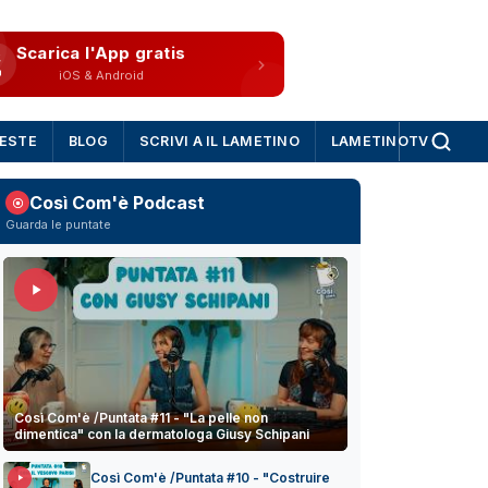
Scarica l'App gratis
iOS & Android
IESTE
BLOG
SCRIVI A IL LAMETINO
LAMETINOTV
Così Com'è Podcast
Guarda le puntate
Così Com'è /Puntata #11 - "La pelle non
dimentica" con la dermatologa Giusy Schipani
Così Com'è /Puntata #10 - "Costruire