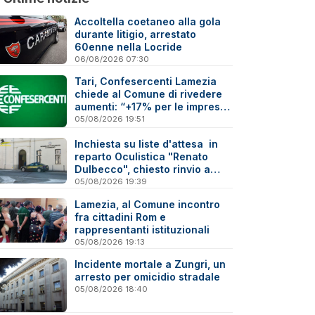
Accoltella coetaneo alla gola
durante litigio, arrestato
60enne nella Locride
06/08/2026 07:30
Tari, Confesercenti Lamezia
chiede al Comune di rivedere
aumenti: “+17% per le imprese
è troppo”
05/08/2026 19:51
Inchiesta su liste d'attesa in
reparto Oculistica "Renato
Dulbecco", chiesto rinvio a
giudizio per 10 indagati
05/08/2026 19:39
Lamezia, al Comune incontro
fra cittadini Rom e
rappresentanti istituzionali
05/08/2026 19:13
Incidente mortale a Zungri, un
arresto per omicidio stradale
05/08/2026 18:40