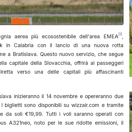
[1]
nia aerea più ecosostenibile dell'area EMEA
,
k in Calabria con il lancio di una nuova rotta
me a Bratislava. Questo nuovo servizio, che segue
la capitale della Slovacchia, offrirà ai passeggeri
iretta verso una delle capitali più affascinanti
islava inizieranno il 14 novembre e opereranno due
 I biglietti sono disponibili su wizzair.com e tramite
ire da soli €19,99. Tutti i voli saranno operati con
bus A321neo, noto per le sue ridotte emissioni, il