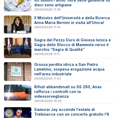
60 milioni l'anno: oltre sette gelaterie su
dieci sono artigiane
06/08/2026 11:26
Il Ministro dell'Università e della Ricerca
Anna Maria Bernini in visita all'Unical
06/08/2026 11:14
Sagra del Pezzo Duro di Gioiosa Ionica e
Sagra dello Stocco di Mammola verso il
marchio “Sagra di Qualità”
06/08/2026 11:11
Grossa perdita idrica a San Pietro
Lametino, sospesa erogazione acqua
nell’area industriale
06/08/2026 11:03
Rifiuti abbandonati su SS 280, Anas
rafforza i controlli con la
videosorveglianza
06/08/2026 10:42
Samurai Jay accende l'estate di
Trebisacce con un concerto gratuito l'8