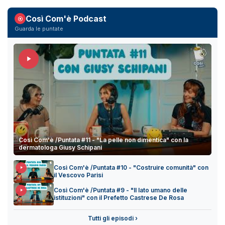
Così Com'è Podcast
Guarda le puntate
Così Com'è /Puntata #11 - "La pelle non dimentica" con la
dermatologa Giusy Schipani
Così Com'è /Puntata #10 - "Costruire comunità" con
il Vescovo Parisi
Così Com'è /Puntata #9 - "Il lato umano delle
istituzioni" con il Prefetto Castrese De Rosa
Tutti gli episodi ›