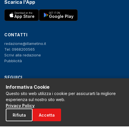
Scarica l'App
Download on the
GET IT ON
App Store
Google Play
CONTATTI
redazione@illametino.it
Tel: 0968200565
Scrivi alla redazione
Pubblicità
SEGUICI
Informativa Cookie
f
X
IG
YT
Questo sito web utilizza i cookie per assicurarti la migliore
esperienza sul nostro sito web.
Privacy Policy
Privacy Policy
Cookie Policy
Note legali
Rifiuta
Accetta
La Redazione