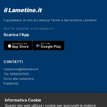
il Lametino.it
Il quotidiano on line di Lamezia Terme e del territorio Lametino
RESTA SEMPRE AGGIORNATO
Scarica l'App
Download on the
GET IT ON
App Store
Google Play
CONTATTI
redazione@illametino.it
Tel: 0968200565
Scrivi alla redazione
Pubblicità
SEGUICI
Informativa Cookie
Questo sito web utilizza i cookie per assicurarti la migliore
f
X
IG
YT