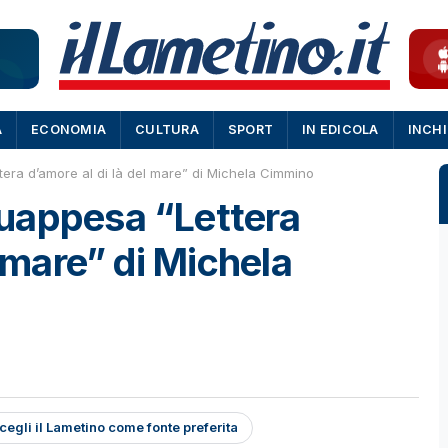
A
ECONOMIA
CULTURA
SPORT
IN EDICOLA
INCH
era d’amore al di là del mare” di Michela Cimmino
uappesa “Lettera
l mare” di Michela
cegli il Lametino come fonte preferita