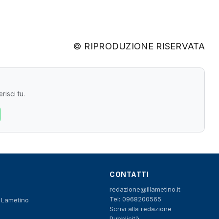
© RIPRODUZIONE RISERVATA
risci tu.
CONTATTI
redazione@illametino.it
Tel: 0968200565
o Lametino
Scrivi alla redazione
Pubblicità