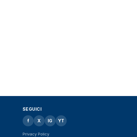
SEGUICI
f
X
IG
YT
Privacy Policy