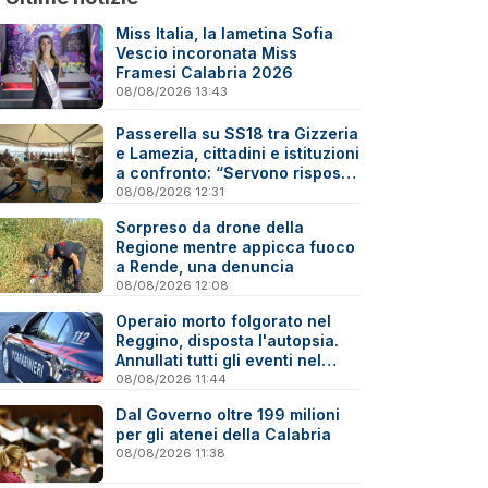
Miss Italia, la lametina Sofia
Vescio incoronata Miss
Framesi Calabria 2026
08/08/2026 13:43
Passerella su SS18 tra Gizzeria
e Lamezia, cittadini e istituzioni
a confronto: “Servono risposte
e tempi certi”
08/08/2026 12:31
Sorpreso da drone della
Regione mentre appicca fuoco
a Rende, una denuncia
08/08/2026 12:08
Operaio morto folgorato nel
Reggino, disposta l'autopsia.
Annullati tutti gli eventi nel
paese della tragedia
08/08/2026 11:44
Dal Governo oltre 199 milioni
per gli atenei della Calabria
08/08/2026 11:38