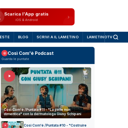
Scarica l'App gratis
iOS & Android
IESTE
BLOG
SCRIVI A IL LAMETINO
LAMETINOTV
Così Com'è Podcast
Guarda le puntate
Così Com'è /Puntata #11 - "La pelle non
dimentica" con la dermatologa Giusy Schipani
Così Com'è /Puntata #10 - "Costruire