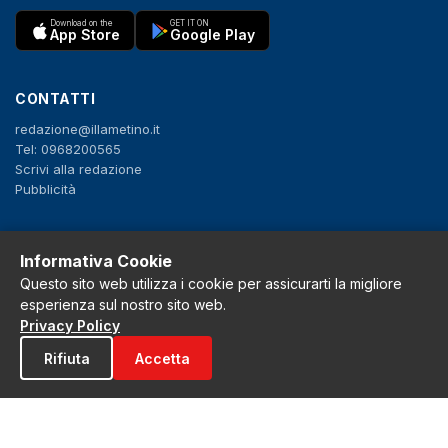
Download on the
GET IT ON
App Store
Google Play
CONTATTI
redazione@illametino.it
Tel: 0968200565
Scrivi alla redazione
Pubblicità
SEGUICI
Informativa Cookie
Questo sito web utilizza i cookie per assicurarti la migliore
f
X
IG
YT
esperienza sul nostro sito web.
Privacy Policy
Privacy Policy
Cookie Policy
Rifiuta
Accetta
Note legali
La Redazione