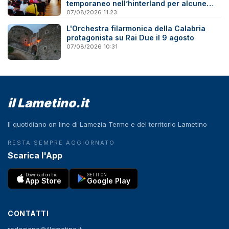
temporaneo nell’hinterland per alcune
famiglie
07/08/2026 11:23
L'Orchestra filarmonica della Calabria
protagonista su Rai Due il 9 agosto
07/08/2026 10:31
il Lametino.it
Il quotidiano on line di Lamezia Terme e del territorio Lametino
RESTA SEMPRE AGGIORNATO
Scarica l'App
Download on the
GET IT ON
App Store
Google Play
CONTATTI
redazione@illametino.it