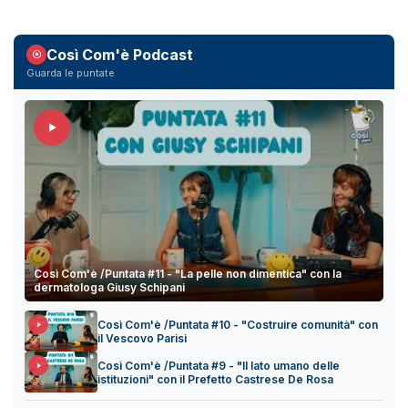
Così Com'è Podcast
Guarda le puntate
Così Com'è /Puntata #11 - "La pelle non dimentica" con la
dermatologa Giusy Schipani
Così Com'è /Puntata #10 - "Costruire comunità" con
il Vescovo Parisi
Così Com'è /Puntata #9 - "Il lato umano delle
istituzioni" con il Prefetto Castrese De Rosa