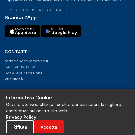
RESTA SEMPRE AGGIORNATO
Scarica l'App
Download on the
GET IT ON
App Store
Google Play
CONTATTI
redazione@illametino.it
Tel: 0968200565
Scrivi alla redazione
Pubblicità
SEGUICI
Informativa Cookie
Questo sito web utilizza i cookie per assicurarti la migliore
f
X
IG
YT
esperienza sul nostro sito web.
Privacy Policy
Privacy Policy
Rifiuta
Accetta
Cookie Policy
Note legali