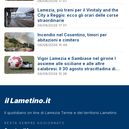
06/08/2026 17:07
Lamezia, più treni per il Vinitaly and the
City a Reggio: ecco gli orari delle corse
straordinarie
06/08/2026 17:01
Incendio nel Cosentino, timori per
abitazioni e cimitero
06/08/2026 15:46
Vigor Lamezia e Sambiase nel girone I
assieme alle siciliane e alle altre
calabresi. Il 30 agosto stracittadina di
Coppa Italia
06/08/2026 15:38
il Lametino.it
Il quotidiano on line di Lamezia Terme e del territorio Lametino
RESTA SEMPRE AGGIORNATO