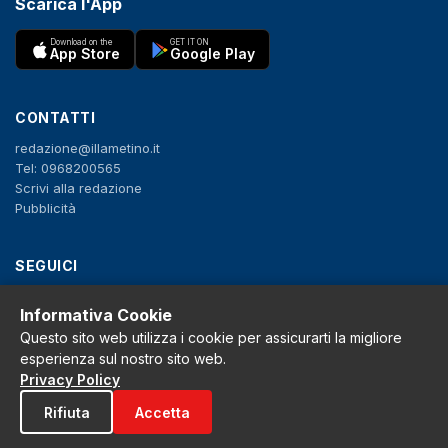
Scarica l'App
Download on the
GET IT ON
App Store
Google Play
CONTATTI
redazione@illametino.it
Tel: 0968200565
Scrivi alla redazione
Pubblicità
SEGUICI
f
X
IG
YT
Informativa Cookie
Questo sito web utilizza i cookie per assicurarti la migliore
Privacy Policy
esperienza sul nostro sito web.
Cookie Policy
Privacy Policy
Note legali
La Redazione
Rifiuta
Accetta