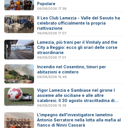
Popolare
06/08/2026 17:38
Il Leo Club Lamezia - Valle del Savuto ha
celebrato ufficialmente la propria
riattivazione
06/08/2026 17:07
Lamezia, più treni per il Vinitaly and the
City a Reggio: ecco gli orari delle corse
straordinarie
06/08/2026 17:01
Incendio nel Cosentino, timori per
abitazioni e cimitero
06/08/2026 15:46
Vigor Lamezia e Sambiase nel girone I
assieme alle siciliane e alle altre
calabresi. Il 30 agosto stracittadina di
Coppa Italia
06/08/2026 15:38
L'impegno dell'investigatore lametino
Antonio Serratore nella lotta alla mafia al
fianco di Ninni Cassarà