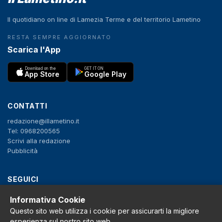
Il quotidiano on line di Lamezia Terme e del territorio Lametino
RESTA SEMPRE AGGIORNATO
Scarica l'App
Download on the
GET IT ON
App Store
Google Play
CONTATTI
redazione@illametino.it
Tel: 0968200565
Scrivi alla redazione
Pubblicità
SEGUICI
f
X
IG
YT
Informativa Cookie
Questo sito web utilizza i cookie per assicurarti la migliore
Privacy Policy
esperienza sul nostro sito web.