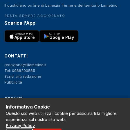
Il quotidiano on line di Lamezia Terme e del territorio Lametino
RESTA SEMPRE AGGIORNATO
Scarica l'App
Download on the
GET IT ON
App Store
Google Play
CONTATTI
redazione@illametino.it
Tel: 0968200565
Scrivi alla redazione
Pubblicità
SEGUICI
Informativa Cookie
f
X
IG
YT
Questo sito web utilizza i cookie per assicurarti la migliore
esperienza sul nostro sito web.
Privacy Policy
Privacy Policy
Cookie Policy