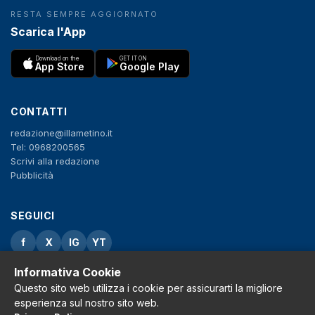
RESTA SEMPRE AGGIORNATO
Scarica l'App
Download on the
GET IT ON
App Store
Google Play
CONTATTI
redazione@illametino.it
Tel: 0968200565
Scrivi alla redazione
Pubblicità
SEGUICI
f
X
IG
YT
Informativa Cookie
Privacy Policy
Cookie Policy
Questo sito web utilizza i cookie per assicurarti la migliore
Note legali
esperienza sul nostro sito web.
La Redazione