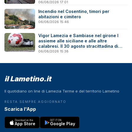
06/08/2026 17:01
Incendio nel Cosentino, timori per
abitazioni e cimitero
06/08/2026 15:46
Vigor Lamezia e Sambiase nel girone I
assieme alle siciliane e alle altre
calabresi. Il 30 agosto stracittadina di
Coppa Italia
06/08/2026 15:38
il Lametino.it
Il quotidiano on line di Lamezia Terme e del territorio Lametino
RESTA SEMPRE AGGIORNATO
Scarica l'App
Download on the
GET IT ON
App Store
Google Play