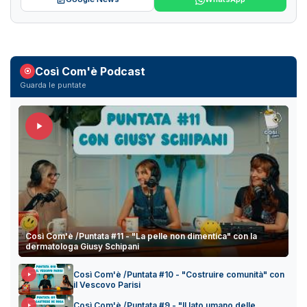
Così Com'è Podcast
Guarda le puntate
Così Com'è /Puntata #11 - "La pelle non dimentica" con la
dermatologa Giusy Schipani
Così Com'è /Puntata #10 - "Costruire comunità" con
il Vescovo Parisi
Così Com'è /Puntata #9 - "Il lato umano delle