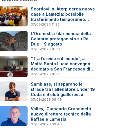
Scordovillo, Aterp cerca nuove
case a Lamezia: possibile
trasferimento temporaneo
nell’hinterland per alcune
07/08/2026 11:23
famiglie
L'Orchestra filarmonica della
Calabria protagonista su Rai
Due il 9 agosto
07/08/2026 10:31
“Tra l’eremo e il mondo”, a
Motta Santa Lucia convegno
dedicato a San Francesco di
Paola
07/08/2026 10:28
Sambiase, si separano le
strade tra l’allenatore Under 19
Cuda e il club giallorosso
07/08/2026 09:49
Volley, Giancarlo Grandinetti
nuovo direttore tecnico della
Raffaele Lamezia
07/08/2026 09:46