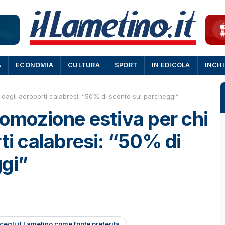
A
ECONOMIA
CULTURA
SPORT
IN EDICOLA
INCH
 dagli aeroporti calabresi: “50% di sconto sui parcheggi”
romozione estiva per chi
ti calabresi: “50% di
gi”
cegli il Lametino come fonte preferita