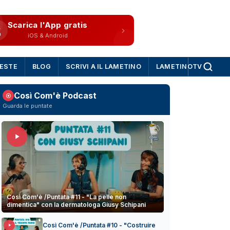
Scarica l'App gratis
iOS & Android
IESTE
BLOG
SCRIVI A IL LAMETINO
LAMETINOTV
Così Com'è Podcast
Guarda le puntate
Così Com'è /Puntata #11 - "La pelle non
dimentica" con la dermatologa Giusy Schipani
Così Com'è /Puntata #10 - "Costruire