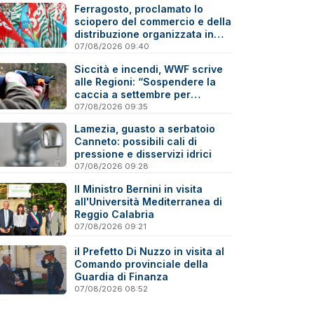
Ferragosto, proclamato lo
sciopero del commercio e della
distribuzione organizzata in
Calabria
07/08/2026 09:40
Siccità e incendi, WWF scrive
alle Regioni: “Sospendere la
caccia a settembre per
tutelare la fauna”
07/08/2026 09:35
Lamezia, guasto a serbatoio
Canneto: possibili cali di
pressione e disservizi idrici
07/08/2026 09:28
Il Ministro Bernini in visita
all'Università Mediterranea di
Reggio Calabria
07/08/2026 09:21
il Prefetto Di Nuzzo in visita al
Comando provinciale della
Guardia di Finanza
07/08/2026 08:52