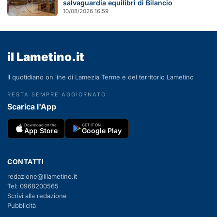
salvaguardia equilibri di Bilancio
10/08/2026 16:59
il Lametino.it
Il quotidiano on line di Lamezia Terme e del territorio Lametino
RESTA SEMPRE AGGIORNATO
Scarica l'App
Download on the
GET IT ON
App Store
Google Play
CONTATTI
redazione@illametino.it
Tel: 0968200565
Scrivi alla redazione
Pubblicità