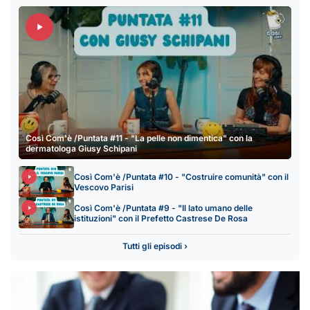
Così Com'è /Puntata #11 - "La pelle non dimentica" con la
dermatologa Giusy Schipani
Così Com'è /Puntata #10 - "Costruire comunità" con il
Vescovo Parisi
Così Com'è /Puntata #9 - "Il lato umano delle
istituzioni" con il Prefetto Castrese De Rosa
Tutti gli episodi ›