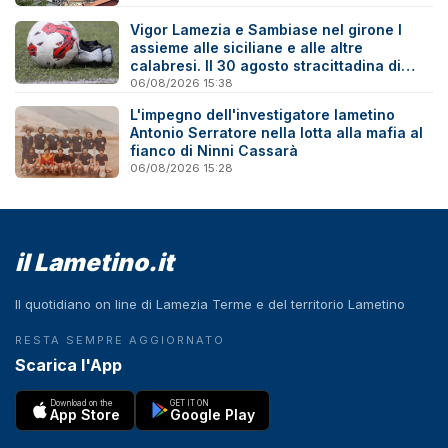
Vigor Lamezia e Sambiase nel girone I
assieme alle siciliane e alle altre
calabresi. Il 30 agosto stracittadina di
Coppa Italia
06/08/2026 15:38
L'impegno dell'investigatore lametino
Antonio Serratore nella lotta alla mafia al
fianco di Ninni Cassarà
06/08/2026 15:28
il Lametino.it
Il quotidiano on line di Lamezia Terme e del territorio Lametino
RESTA SEMPRE AGGIORNATO
Scarica l'App
Download on the
GET IT ON
App Store
Google Play