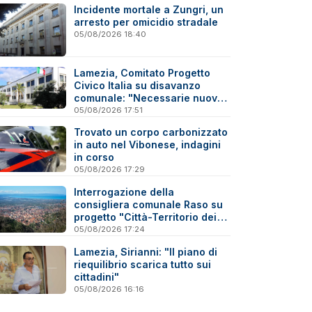
Incidente mortale a Zungri, un
arresto per omicidio stradale
05/08/2026 18:40
Lamezia, Comitato Progetto
Civico Italia su disavanzo
comunale: "Necessarie nuove
verifiche"
05/08/2026 17:51
Trovato un corpo carbonizzato
in auto nel Vibonese, indagini
in corso
05/08/2026 17:29
Interrogazione della
consigliera comunale Raso su
progetto "Città-Territorio dei
Due Mari Catanzaro-Lamezia"
05/08/2026 17:24
Lamezia, Sirianni: "Il piano di
riequilibrio scarica tutto sui
cittadini"
05/08/2026 16:16