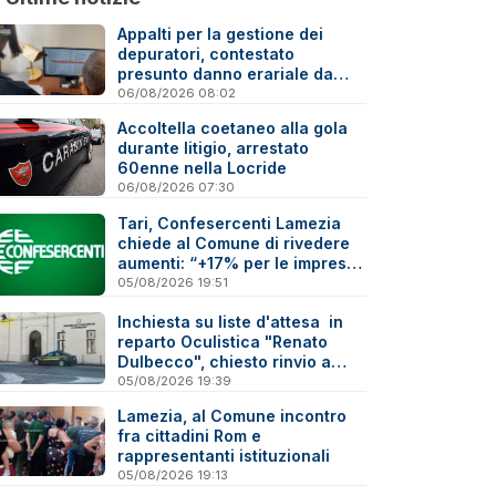
Appalti per la gestione dei
depuratori, contestato
presunto danno erariale da
600mila euro
06/08/2026 08:02
Accoltella coetaneo alla gola
durante litigio, arrestato
60enne nella Locride
06/08/2026 07:30
Tari, Confesercenti Lamezia
chiede al Comune di rivedere
aumenti: “+17% per le imprese
è troppo”
05/08/2026 19:51
Inchiesta su liste d'attesa in
reparto Oculistica "Renato
Dulbecco", chiesto rinvio a
giudizio per 10 indagati
05/08/2026 19:39
Lamezia, al Comune incontro
fra cittadini Rom e
rappresentanti istituzionali
05/08/2026 19:13