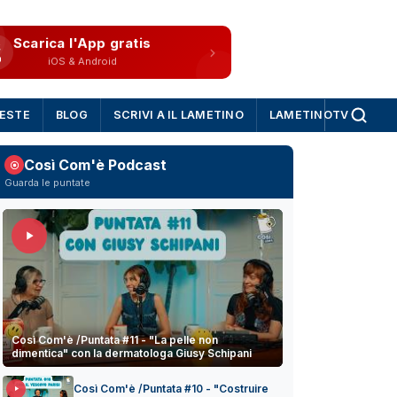
Scarica l'App gratis
iOS & Android
IESTE
BLOG
SCRIVI A IL LAMETINO
LAMETINOTV
Così Com'è Podcast
Guarda le puntate
Così Com'è /Puntata #11 - "La pelle non
dimentica" con la dermatologa Giusy Schipani
Così Com'è /Puntata #10 - "Costruire