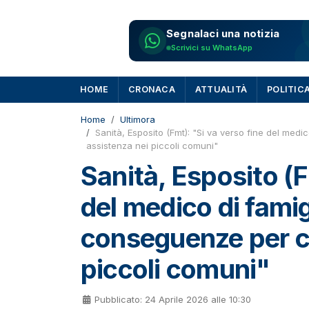
Segnalaci una notizia
Scrivici su WhatsApp
HOME
CRONACA
ATTUALITÀ
POLITIC
Home
Ultimora
Sanità, Esposito (Fmt): "Si va verso fine del medic
assistenza nei piccoli comuni"
Sanità, Esposito (F
del medico di famigl
conseguenze per ca
piccoli comuni"
Pubblicato: 24 Aprile 2026 alle 10:30