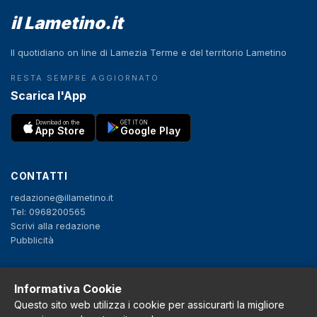
il Lametino.it
Il quotidiano on line di Lamezia Terme e del territorio Lametino
RESTA SEMPRE AGGIORNATO
Scarica l'App
Download on the
GET IT ON
App Store
Google Play
CONTATTI
redazione@illametino.it
Tel: 0968200565
Scrivi alla redazione
Pubblicità
SEGUICI
Informativa Cookie
Questo sito web utilizza i cookie per assicurarti la migliore
f
X
IG
YT