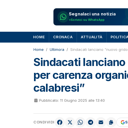
Segnalaci una notizia
Scrivici su WhatsApp
HOME
CRONACA
ATTUALITÀ
POLITIC
Home
Ultimora
Sindacati lanciano “nuovo grido 
Sindacati lanciano
per carenza organic
calabresi”
Pubblicato: 11 Giugno 2025 alle 13:40
CONDIVIDI
S