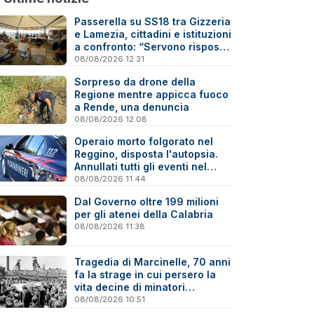
Passerella su SS18 tra Gizzeria
e Lamezia, cittadini e istituzioni
a confronto: “Servono risposte
e tempi certi”
08/08/2026 12:31
Sorpreso da drone della
Regione mentre appicca fuoco
a Rende, una denuncia
08/08/2026 12:08
Operaio morto folgorato nel
Reggino, disposta l'autopsia.
Annullati tutti gli eventi nel
paese della tragedia
08/08/2026 11:44
Dal Governo oltre 199 milioni
per gli atenei della Calabria
08/08/2026 11:38
Tragedia di Marcinelle, 70 anni
fa la strage in cui persero la
vita decine di minatori
calabresi
08/08/2026 10:51