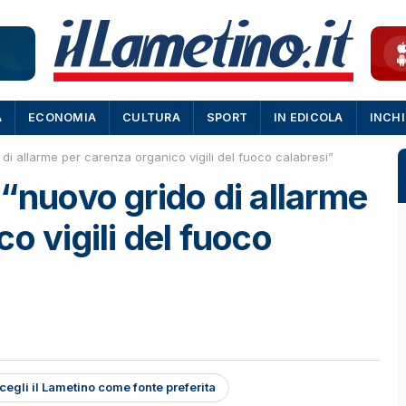
A
ECONOMIA
CULTURA
SPORT
IN EDICOLA
INCH
di allarme per carenza organico vigili del fuoco calabresi”
 “nuovo grido di allarme
o vigili del fuoco
cegli il Lametino come fonte preferita