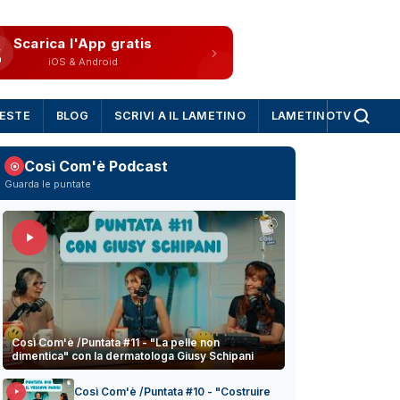
Scarica l'App gratis
iOS & Android
IESTE
BLOG
SCRIVI A IL LAMETINO
LAMETINOTV
Così Com'è Podcast
Guarda le puntate
Così Com'è /Puntata #11 - "La pelle non
dimentica" con la dermatologa Giusy Schipani
Così Com'è /Puntata #10 - "Costruire