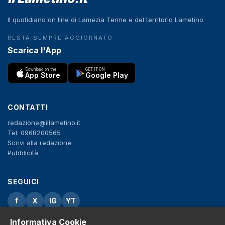
Il quotidiano on line di Lamezia Terme e del territorio Lametino
RESTA SEMPRE AGGIORNATO
Scarica l'App
Download on the
GET IT ON
App Store
Google Play
CONTATTI
redazione@illametino.it
Tel: 0968200565
Scrivi alla redazione
Pubblicità
SEGUICI
f
X
IG
YT
Informativa Cookie
Privacy Policy