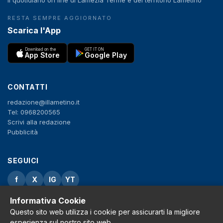
Il quotidiano on line di Lamezia Terme e del territorio Lametino
RESTA SEMPRE AGGIORNATO
Scarica l'App
Download on the
GET IT ON
App Store
Google Play
CONTATTI
redazione@illametino.it
Tel: 0968200565
Scrivi alla redazione
Pubblicità
SEGUICI
f
X
IG
YT
Informativa Cookie
Privacy Policy
Cookie Policy
Questo sito web utilizza i cookie per assicurarti la migliore
Note legali
esperienza sul nostro sito web.